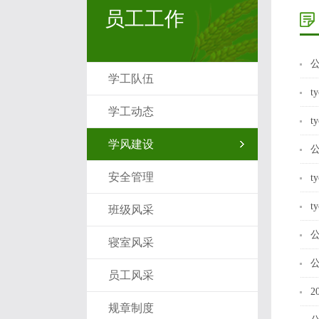
员工工作
学工队伍
t
学工动态
t
学风建设
公
安全管理
t
t
班级风采
寝室风采
员工风采
2
规章制度